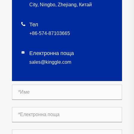
City, Ningbo, Zhejiang, Китай

Тел
+86-574-87103665
Електронна поща

sales@kinggle.com