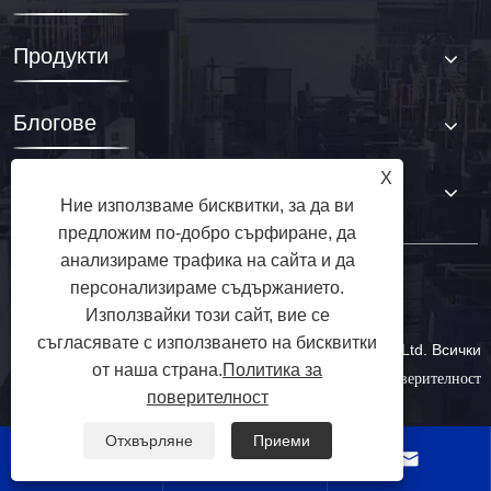
Продукти
Блогове
X
Свържете се с нас
Ние използваме бисквитки, за да ви
предложим по-добро сърфиране, да
анализираме трафика на сайта и да
персонализираме съдържанието.
Използвайки този сайт, вие се
съгласявате с използването на бисквитки
Авторско право © 2025 Ningbo Kinggle Machinery Co., Ltd. Всички
от наша страна.
Политика за
права запазени.
Links
Sitemap
RSS
XML
Политика за поверителност
поверителност
Отхвърляне
Приеми


