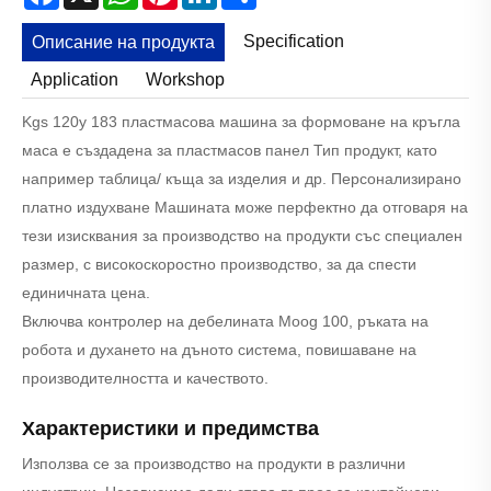
Specification
Описание на продукта
Application
Workshop
Kgs 120y 183 пластмасова машина за формоване на кръгла
маса е създадена за пластмасов панел Тип продукт, като
например таблица/ къща за изделия и др. Персонализирано
платно издухване Машината може перфектно да отговаря на
тези изисквания за производство на продукти със специален
размер, с високоскоростно производство, за да спести
единичната цена.
Включва контролер на дебелината Moog 100, ръката на
робота и духането на дъното система, повишаване на
производителността и качеството.
Характеристики и предимства
Използва се за производство на продукти в различни