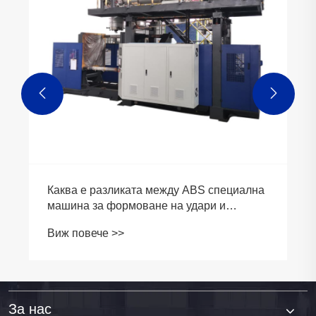


Защо избирате 1000L резервоари за вода
IBC натрупват машина за формоване на
удари?
Виж повече >>
За нас