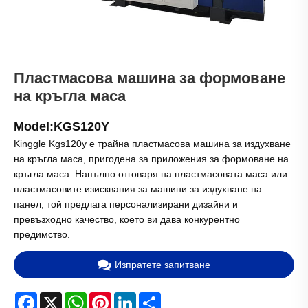
Пластмасова машина за формоване
на кръгла маса
Model:KGS120Y
Kinggle Kgs120y е трайна пластмасова машина за издухване
на кръгла маса, пригодена за приложения за формоване на
кръгла маса. Напълно отговаря на пластмасовата маса или
пластмасовите изисквания за машини за издухване на
панел, той предлага персонализирани дизайни и
превъзходно качество, което ви дава конкурентно
предимство.
Изпратете запитване
Facebook
X
WhatsApp
Pinterest
LinkedIn
Share