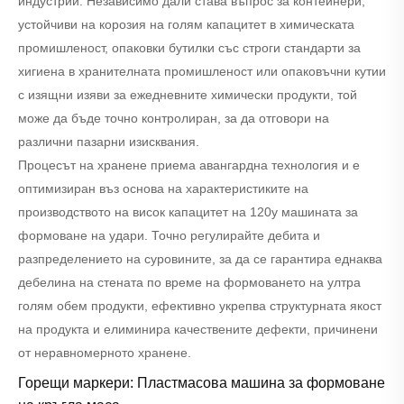
индустрии. Независимо дали става въпрос за контейнери,
устойчиви на корозия на голям капацитет в химическата
промишленост, опаковки бутилки със строги стандарти за
хигиена в хранителната промишленост или опаковъчни кутии
с изящни изяви за ежедневните химически продукти, той
може да бъде точно контролиран, за да отговори на
различни пазарни изисквания.
Процесът на хранене приема авангардна технология и е
оптимизиран въз основа на характеристиките на
производството на висок капацитет на 120y машината за
формоване на удари. Точно регулирайте дебита и
разпределението на суровините, за да се гарантира еднаква
дебелина на стената по време на формоването на ултра
голям обем продукти, ефективно укрепва структурната якост
на продукта и елиминира качествените дефекти, причинени
от неравномерното хранене.
Горещи маркери: Пластмасова машина за формоване