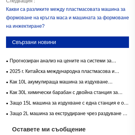
Следващия :
Какви са разликите между пластмасовата машина за
формоване на кръгла маса и машината за формоване
на инжектиране?
Свързани новини
Прогнозиран анализ на цените на системи за
формоване чрез издуване за 2026 г
2025 г. Китайска международна пластмасова и
гумена индустрия изложение (Chinaplas)
Как 10L акумулираща машина за издухване
подобрява производствената ефективност при
Как 30L химически барабан с двойна станция за
производството на опаковки?
издухване подобрява производството на промишлени
Защо 15L машина за издухване с една станция е от
контейнери?
съществено значение за модерното производство?
Защо 2L машина за екструдиране чрез раздуване с
двойна станция е от съществено значение за
Оставете ми съобщение
ефективното производство на пластмасови бутилки?