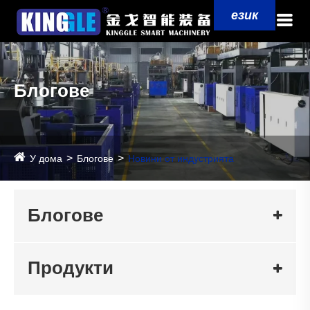
език
Блогове
У дома
Блогове
Новини от индустрията
Блогове
Продукти