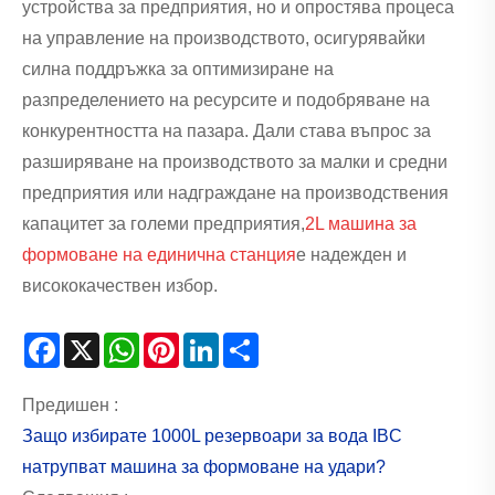
устройства за предприятия, но и опростява процеса
на управление на производството, осигурявайки
силна поддръжка за оптимизиране на
разпределението на ресурсите и подобряване на
конкурентността на пазара. Дали става въпрос за
разширяване на производството за малки и средни
предприятия или надграждане на производствения
капацитет за големи предприятия,
2L машина за
формоване на единична станция
е надежден и
висококачествен избор.
Facebook
X
WhatsApp
Pinterest
LinkedIn
Share
Предишен :
Защо избирате 1000L резервоари за вода IBC
натрупват машина за формоване на удари?