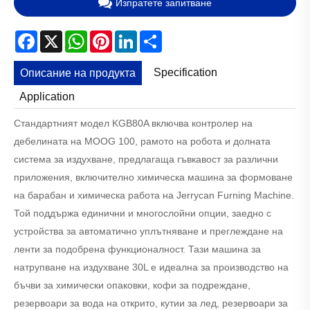
Изпратете запитване
Facebook
X
WhatsApp
Pinterest
LinkedIn
Share
Specification
Описание на продукта
Application
Стандартният модел KGB80A включва контролер на
дебелината на MOOG 100, рамото на робота и долната
система за издухване, предлагаща гъвкавост за различни
приложения, включително химическа машина за формоване
на барабан и химическа работа на Jerrycan Furning Machine.
Той поддържа единични и многослойни опции, заедно с
устройства за автоматично уплътняване и преглеждане на
ленти за подобрена функционалност. Тази машина за
натрупване на издухване 30L е идеална за производство на
бъчви за химически опаковки, кофи за подреждане,
резервоари за вода на открито, кутии за лед, резервоари за