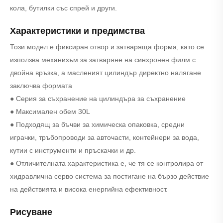
кола, бутилки със спрей и други.
Характеристики и предимства
Този модел е фиксиран отвор и затваряща форма, като се
използва механизъм за затваряне на синхронен филм с
двойна връзка, а масленият цилиндър директно налягане
заключва формата
● Серия за съхранение на цилиндъра за съхранение
● Максимален обем 30L
● Подходящ за бъчви за химическа опаковка, средни
играчки, тръбопроводи за авточасти, контейнери за вода,
кутии с инструменти и пръскачки и др.
● Отличителната характеристика е, че тя се контролира от
хидравлична серво система за постигане на бързо действие
на действията и висока енергийна ефективност.
Рисуване