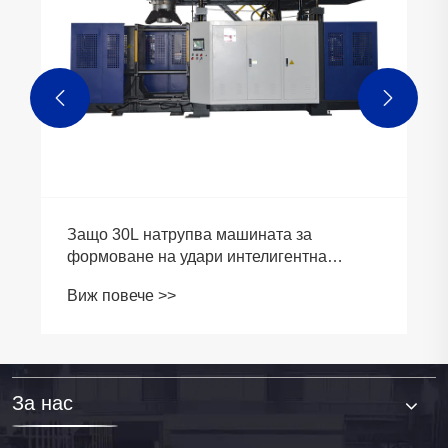


Защо 30L натрупва машината за
формоване на удари интелигентна
инвестиция за производство на опаковки
Виж повече >>
с голям обем?
За нас