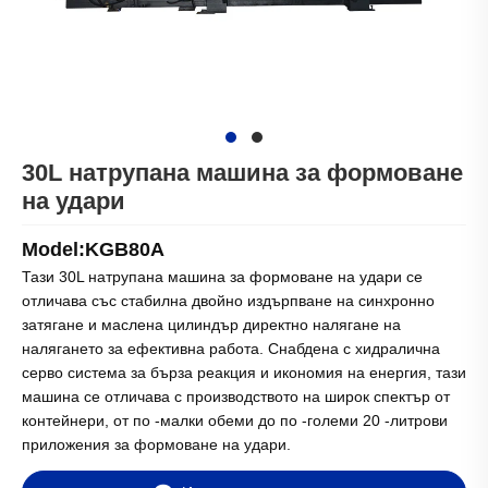
30L натрупана машина за формоване
на удари
Model:KGB80A
Тази 30L натрупана машина за формоване на удари се
отличава със стабилна двойно издърпване на синхронно
затягане и маслена цилиндър директно налягане на
налягането за ефективна работа. Снабдена с хидралична
серво система за бърза реакция и икономия на енергия, тази
машина се отличава с производството на широк спектър от
контейнери, от по -малки обеми до по -големи 20 -литрови
приложения за формоване на удари.